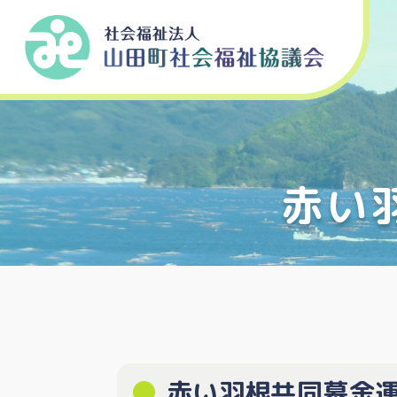
赤い
赤い羽根共同募金