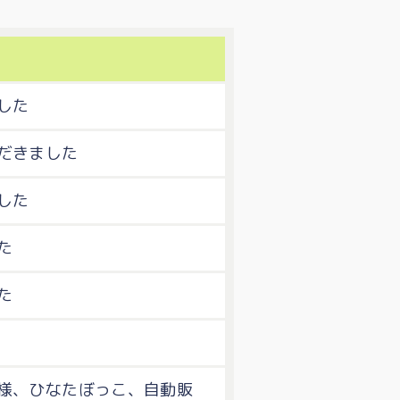
した
だきました
した
た
た
様、ひなたぼっこ、自動販